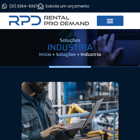
(31) 3364-9397
Solicite um orçamento
FALE CONOSOCO
Soluções
INDUSTRIA
Início
»
Soluções
»
Industria